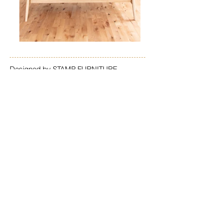
Designed by STAMP FURNITURE
​籐貼りの前板が印象的なテレビボードを
納品させていただきました。
籐の前板は赤外線を通すのでテレビボー
ドとしての機能を損なうことなく収納の
目隠しになります。
​また、籐は一見、アジアンテイストにな
りそうな気がしますが、北欧では家具材
として一般的な素材で、取り入れ方次第
では非常に軽く清潔感のあるデザインに
仕上がります。
すっきりとした軽快な脚は本体を浮いて
見せるようにデザイン。
主張しすぎないデザインは自然と建物に
馴染み引き立ててくれます。