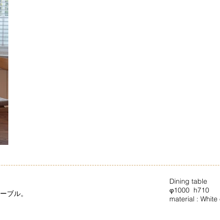
Dining table
φ1000 h710
ーブル。
material : White