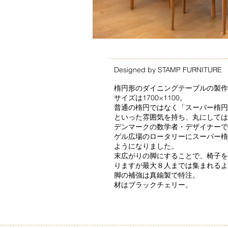
Designed by STAMP FURNITURE
楕円形のダイニングテーブルの製作
サイズは1700×1100。
普通の楕円ではなく「スーパー楕円
といった雰囲気を持ち、丸にしては
デンマークの数学者・デザイナーで
ゲル広場のロータリーにスーパー楕
ようになりました。
末広がりの脚にすることで、椅子を
りますが最大８人までは集まれるよ
脚の補強は真鍮製で特注。
​材はブラックチェリー。