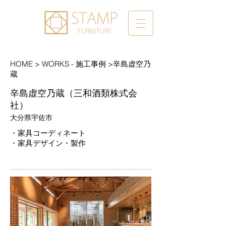
HOME
> WORKS - 施工事例 >辛島虚空乃
蔵
辛島虚空乃蔵（三和酒類株式会
社）
大分県宇佐市
・家具コーディネート
・​家具デザイン・製作